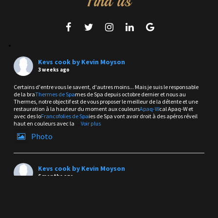
Find us
Kevs cook by Kevin Moyson
3 weeks ago
Certains d'entre vous le savent, d'autres moins... Mais je suis le responsable
de la bra
Thermes de Spa
mes de Spa depuis octobre dernier et nous au
Thermes, notre objectif est de vous proposer le meilleur de la détente et une
restauration à la hauteur du moment aux couleurs
Apaq-W
cal Apaq-W et
avec des lo
Francofolies de Spa
ies de Spa vont avoir droit à des apéros réveil
haut en couleurs avec la
...
Voir plus
Photo
Kevs cook by Kevin Moyson
6 months ago
Y-a-t-il une plus belle vue et endroit pour venir prendre un verre en terrasse
avec ce soleil et ce temps doux et frais de nos Ardennes ?
Bien sûr que NON !