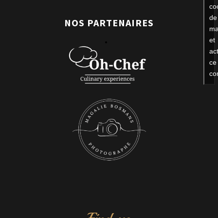
co
de
NOS PARTENAIRES
ma
et
ac
ce
co