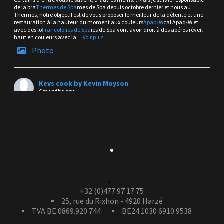
de la bra
Thermes de Spa
mes de Spa depuis octobre dernier et nous au
Thermes, notre objectif est de vous proposer le meilleur de la détente et une
restauration à la hauteur du moment aux couleurs
Apaq-W
cal Apaq-W et
avec des lo
Francofolies de Spa
ies de Spa vont avoir droit à des apéros réveil
haut en couleurs avec la
...
Voir plus
Photo
Kevs cook by Kevin Moyson
6 months ago
Y-a-t-il une plus belle vue et endroit pour venir prendre un verre en terrasse
avec ce soleil et ce temps doux et frais de nos Ardennes ?
Bien sûr que NON !
Rendez vous au
Thermes de Spa
ou je suis au commande de la brasserie
depuis ce 1er octobre 2025... A très bientôt
Le Local dans l'assiette et dans les verres la continuité...
Photo
+32 (0)477 97 17 75
Kevs cook by Kevin Moyson
25, rue du Rixhon - 4920 Harzé
is in Esplanade De
L'avenir, Seraing.
TVA BE 0869.920.744
BE24 1030 6910 9538
8 months ago